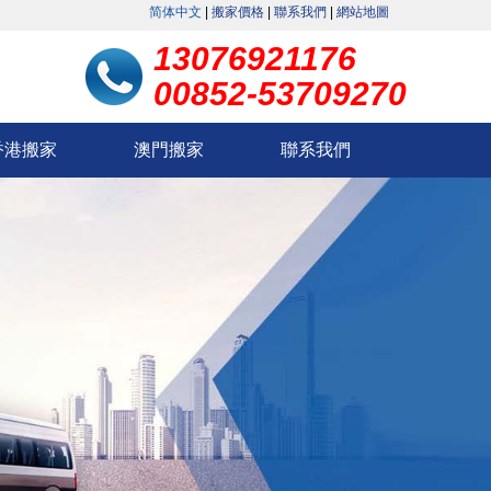
简体中文
|
搬家價格
|
聯系我們
|
網站地圖
13076921176
00852-53709270
香港搬家
澳門搬家
聯系我們