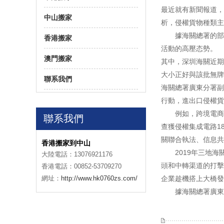
最近就有新聞報道，
中山搬家
析，侵權貨物種類主
據海關總署的部署
香港搬家
活動的高壓态勢。
澳門搬家
其中，深圳海關近期
大小正好與該批無牌
聯系我們
海關總署廣東分署副
行動，進出口侵權貨
例如，跨境電商監管
聯系我們
查獲侵權集成電路1
關聯合執法、信息共
香港搬家到中山
2019年三地海關
大陸電話：13076921176
頭和中轉渠道的打擊
香港電話：00852-53709270
網址：
http://www.hk0760zs.com/
企業趁機搭上大橋發
據海關總署廣東分署