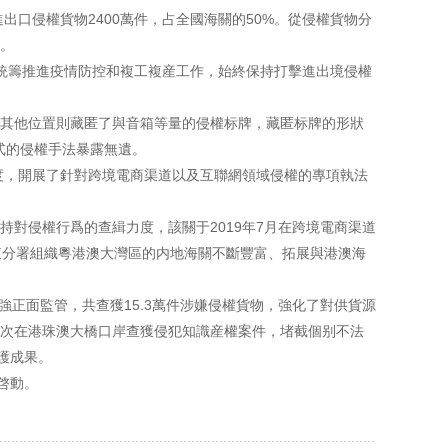
出口侵權貨物2400萬件，占全國海關的50%。從侵權貨物分
。
籌推進疫情防控和複工複産工作，始終保持打擊進出境侵權
中其他位置則藏匿了與音箱等量的侵權标牌，藏匿标牌的形狀
式的侵權手法暴露無遺。
度，開展了針對跨境電商渠道以及互聯網領域侵權的專項執法
侵權行爲的查緝力度，該關于2019年7月在跨境電商渠道
廣東分署組織粵港澳大灣區的内地海關不斷豐富、拓展與港澳海
正面監管，共查獲15.3萬件涉嫌侵權貨物，強化了對供貨源
次在港珠澳大橋口岸查獲侵犯知識産權案件，堵截個别不法
護成果。
啓動。