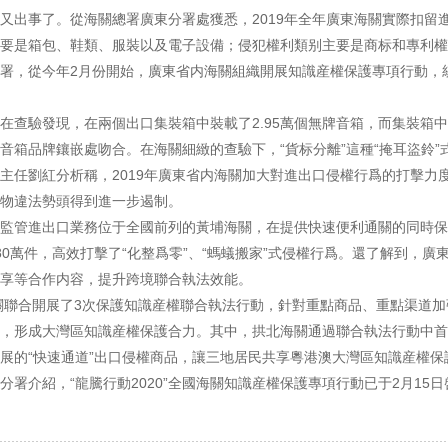
又出事了。從海關總署廣東分署處獲悉，2019年全年廣東海關實際扣留進
要是箱包、鞋類、服裝以及電子設備；侵犯權利類别主要是商标和專利權
，從今年2月份開始，廣東省内海關組織開展知識産權保護專項行動，統
在查驗發現，在兩個出口集裝箱中裝載了2.95萬個無牌音箱，而集裝箱
音箱品牌鑲嵌處吻合。在海關細緻的查驗下，“貨标分離”這種“掩耳盜鈴”
主任劉紅分析稱，2019年廣東省内海關加大對進出口侵權行爲的打擊力
物違法勢頭得到進一步遏制。
進出口業務位于全國前列的黃埔海關，在提供快速便利通關的同時保持對
80萬件，高效打擊了“化整爲零”、“螞蟻搬家”式侵權行爲。還了解到，
享等合作内容，提升跨境聯合執法效能。
聯合開展了3次保護知識産權聯合執法行動，針對重點商品、重點渠道加強
，形成大灣區知識産權保護合力。其中，拱北海關通過聯合執法行動中首
展的“快速通道”出口侵權商品，讓三地居民共享粵港澳大灣區知識産權保
介紹，“龍騰行動2020”全國海關知識産權保護專項行動已于2月15日